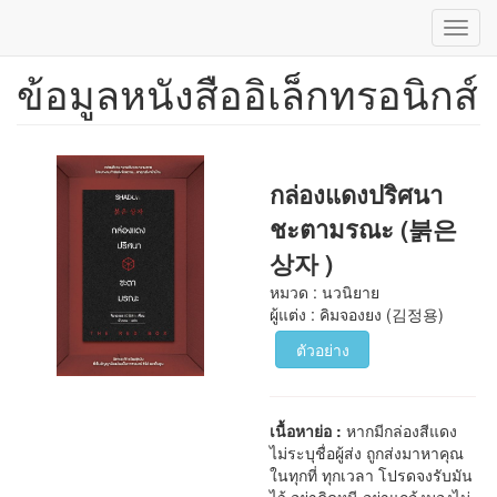
Toggl
navig
ข้อมูลหนังสืออิเล็กทรอนิกส์
ข้าม
ไป
ยัง
เนื้อหา
หลัก
กล่องแดงปริศนา
ชะตามรณะ (붉은
상자 )
หมวด : นวนิยาย
ผู้แต่ง : คิมจองยง (김정용)
ตัวอย่าง
เนื้อหาย่อ :
หากมีกล่องสีแดง
ไม่ระบุชื่อผู้ส่ง ถูกส่งมาหาคุณ
ในทุกที่ ทุกเวลา โปรดจงรับมัน